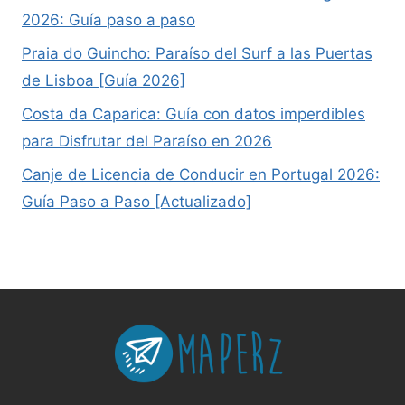
2026: Guía paso a paso
Praia do Guincho: Paraíso del Surf a las Puertas
de Lisboa [Guía 2026]
Costa da Caparica: Guía con datos imperdibles
para Disfrutar del Paraíso en 2026
Canje de Licencia de Conducir en Portugal 2026:
Guía Paso a Paso [Actualizado]