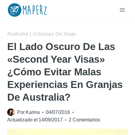
Saltar
al
contenido
Australia
|
Crónicas De Viaje
El Lado Oscuro De Las
«Second Year Visas»
¿Cómo Evitar Malas
Experiencias En Granjas
De Australia?
Por
Karina
04/07/2016
Actualizado el
14/09/2017
2 Comentarios