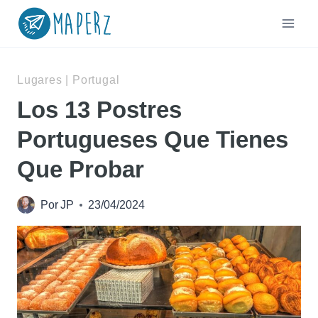
Saltar
al
contenido
Lugares
|
Portugal
Los 13 Postres
Portugueses Que Tienes
Que Probar
Por
JP
23/04/2024