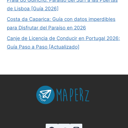
Praia do Guincho: Paraíso del Surf a las Puertas
de Lisboa [Guía 2026]
Costa da Caparica: Guía con datos imperdibles
para Disfrutar del Paraíso en 2026
Canje de Licencia de Conducir en Portugal 2026:
Guía Paso a Paso [Actualizado]