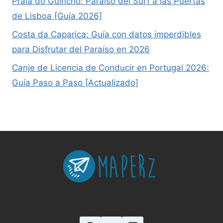
Praia do Guincho: Paraíso del Surf a las Puertas
de Lisboa [Guía 2026]
Costa da Caparica: Guía con datos imperdibles
para Disfrutar del Paraíso en 2026
Canje de Licencia de Conducir en Portugal 2026:
Guía Paso a Paso [Actualizado]