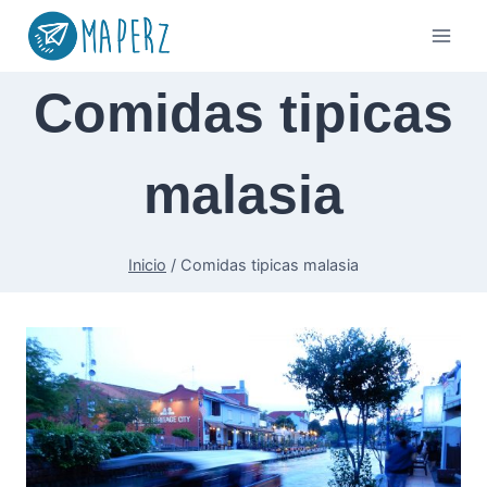
Saltar
al
contenido
Comidas tipicas
malasia
Inicio
/
Comidas tipicas malasia