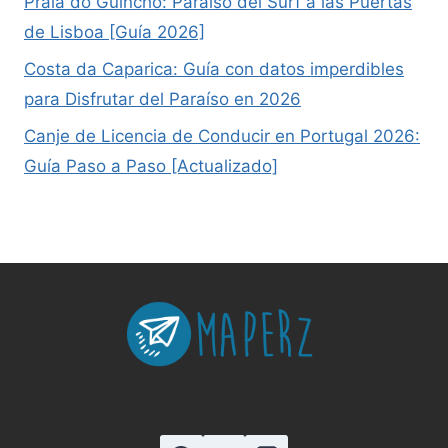
Praia do Guincho: Paraíso del Surf a las Puertas
de Lisboa [Guía 2026]
Costa da Caparica: Guía con datos imperdibles
para Disfrutar del Paraíso en 2026
Canje de Licencia de Conducir en Portugal 2026:
Guía Paso a Paso [Actualizado]