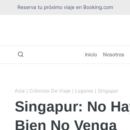
Saltar
Reserva tu próximo viaje en Booking.com
al
contenido
Inicio
Nosotros
Asia
|
Crónicas De Viaje
|
Lugares
|
Singapur
Singapur: No Ha
Bien No Venga