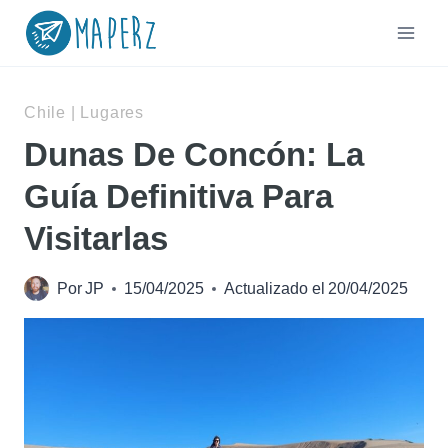
Saltar
al
contenido
Chile
|
Lugares
Dunas De Concón: La
Guía Definitiva Para
Visitarlas
Por
JP
15/04/2025
Actualizado el
20/04/2025