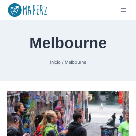
Saltar
al
contenido
Melbourne
Inicio
/
Melbourne