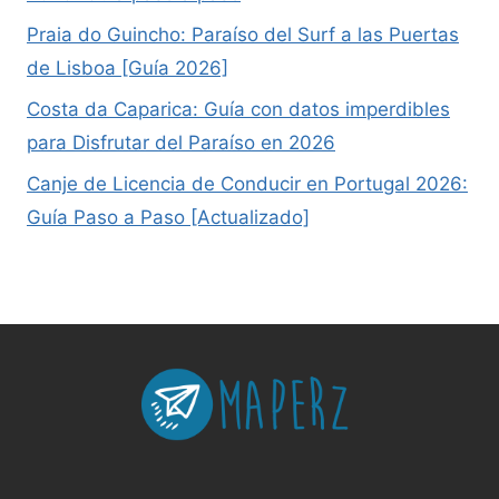
Praia do Guincho: Paraíso del Surf a las Puertas
de Lisboa [Guía 2026]
Costa da Caparica: Guía con datos imperdibles
para Disfrutar del Paraíso en 2026
Canje de Licencia de Conducir en Portugal 2026:
Guía Paso a Paso [Actualizado]