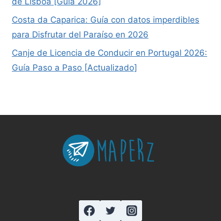
de Lisboa [Guía 2026]
Costa da Caparica: Guía con datos imperdibles
para Disfrutar del Paraíso en 2026
Canje de Licencia de Conducir en Portugal 2026:
Guía Paso a Paso [Actualizado]