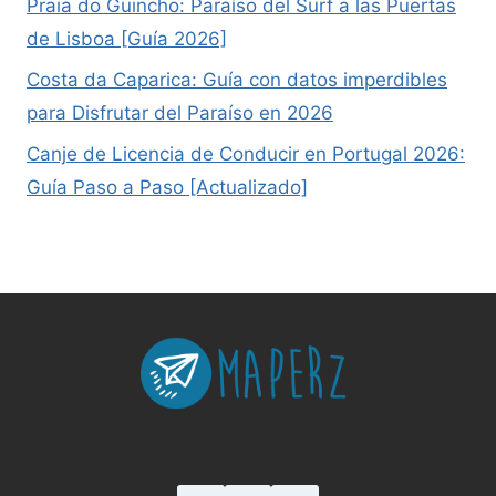
Praia do Guincho: Paraíso del Surf a las Puertas
de Lisboa [Guía 2026]
Costa da Caparica: Guía con datos imperdibles
para Disfrutar del Paraíso en 2026
Canje de Licencia de Conducir en Portugal 2026:
Guía Paso a Paso [Actualizado]