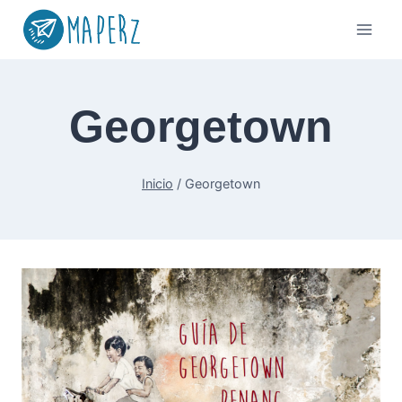
Saltar
al
contenido
Georgetown
Inicio
/
Georgetown