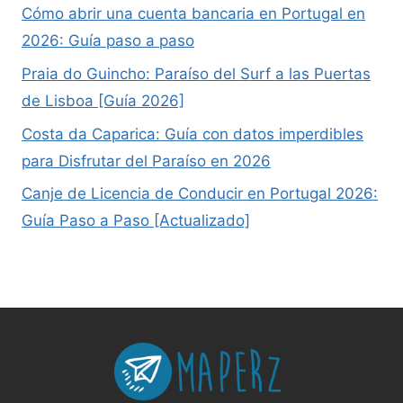
Cómo abrir una cuenta bancaria en Portugal en
2026: Guía paso a paso
Praia do Guincho: Paraíso del Surf a las Puertas
de Lisboa [Guía 2026]
Costa da Caparica: Guía con datos imperdibles
para Disfrutar del Paraíso en 2026
Canje de Licencia de Conducir en Portugal 2026:
Guía Paso a Paso [Actualizado]