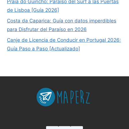
Praia do Guincho: Paraíso del Surf a las Puertas
de Lisboa [Guía 2026]
Costa da Caparica: Guía con datos imperdibles
para Disfrutar del Paraíso en 2026
Canje de Licencia de Conducir en Portugal 2026:
Guía Paso a Paso [Actualizado]