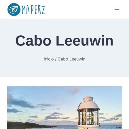
Saltar
al
contenido
Cabo Leeuwin
Inicio
/
Cabo Leeuwin