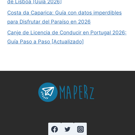
de Lisboa [Guía 2026]
Costa da Caparica: Guía con datos imperdibles
para Disfrutar del Paraíso en 2026
Canje de Licencia de Conducir en Portugal 2026:
Guía Paso a Paso [Actualizado]