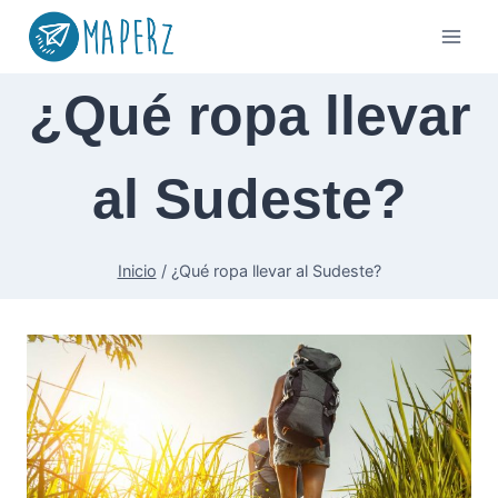
Saltar
al
contenido
¿Qué ropa llevar
al Sudeste?
Inicio
/
¿Qué ropa llevar al Sudeste?