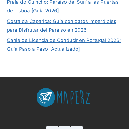
Praia do Guincho: Paraíso del Surf a las Puertas
de Lisboa [Guía 2026]
Costa da Caparica: Guía con datos imperdibles
para Disfrutar del Paraíso en 2026
Canje de Licencia de Conducir en Portugal 2026:
Guía Paso a Paso [Actualizado]