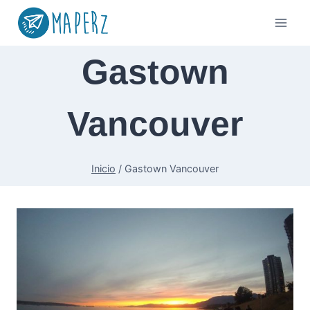
Saltar
al
contenido
Gastown
Vancouver
Inicio
/
Gastown Vancouver